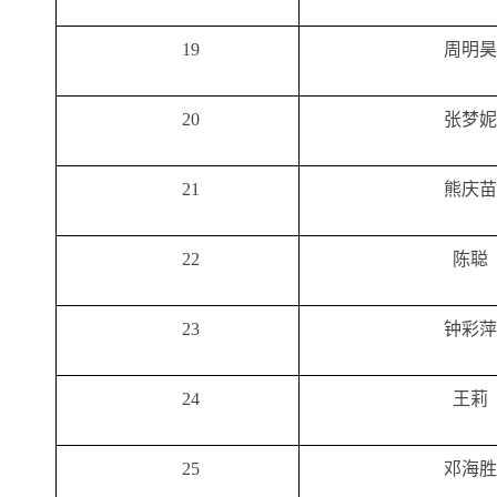
19
周明昊
20
张梦妮
21
熊庆苗
22
陈聪
23
钟彩萍
24
王莉
25
邓海胜