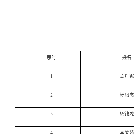
序号
姓名
1
孟丹妮
2
杨凤杰
3
杨锦淞
4
李梦茹