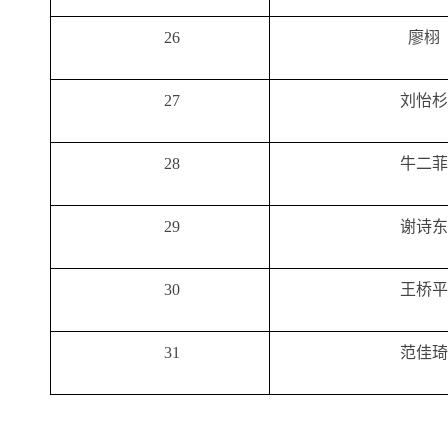
26
廖栩
27
刘怡杉
28
牛二菲
29
谢诗东
30
王桥平
31
范佳琦