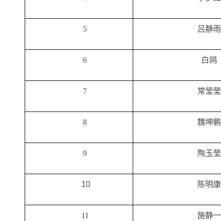
5
吕静雨
6
白鸽
7
常莹莹
8
魏坤鹏
9
陶玉莹
10
陈明康
11
施静一