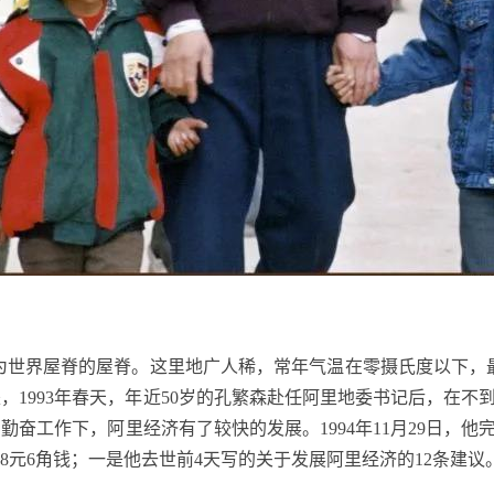
为世界屋脊的屋脊。这里地广人稀，常年气温在零摄氏度以下，
是，
1993
年春天，年近
50
岁的孔繁森赴任阿里地委书记后，在不
的勤奋工作下，阿里经济有了较快的发展。
1994
年
11
月
29
日，他
8
元
6
角钱；一是他去世前
4
天写的关于发展阿里经济的
12
条建议