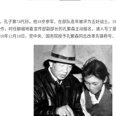
，孔子第
74
代孙。他
18
岁参军，在部队连年被评为五好战士。
1
工作，时任聊城地委宣传部副部长的孔繁森主动报名，请人写了
18
年
12
月
18
日，党中央、国务院授予孔繁森同志改革先锋称号，