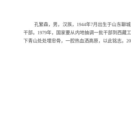
孔繁森，男，汉族，
1944
年
7
月出生于山东聊城
干部。
1979
年，国家要从内地抽调一批干部到西藏
下青山处处埋忠骨，一腔热血洒高原，以此铭志。
20