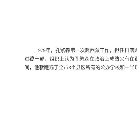
1979
年，孔繁森第一次赴西藏工作，担任日喀
进藏干部，组织上认为孔繁森在政治上成熟又有在
间，他就跑遍了全市
8
个县区所有的公办学校和一半