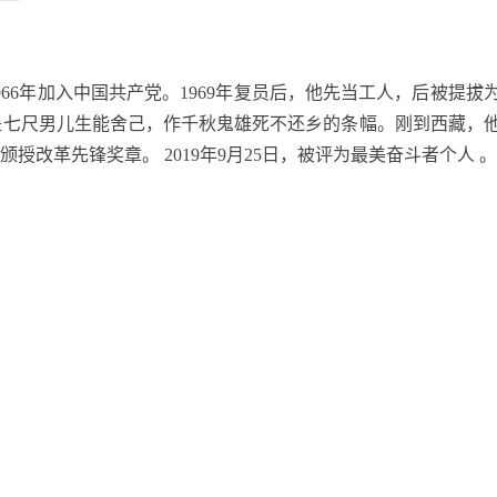
966
年加入中国共产党。
1969
年复员后，他先当工人，后被提拔
是七尺男儿生能舍己，作千秋鬼雄死不还乡的条幅。刚到西藏，
颁授改革先锋奖章。
2019
年
9
月
25
日，被评为最美奋斗者个人 。