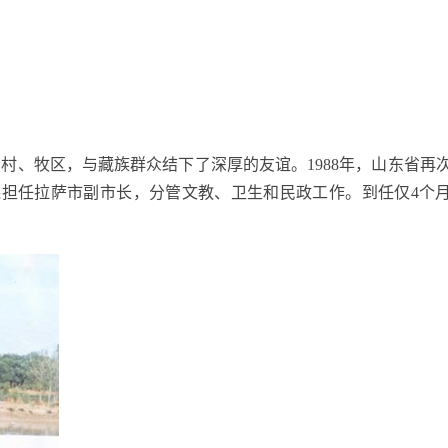
乡村、牧区，与藏族群众结下了深厚的友谊。
1988
年，山东省再
森担任拉萨市副市长，分管文教、卫生和民政工作。到任仅
4
个