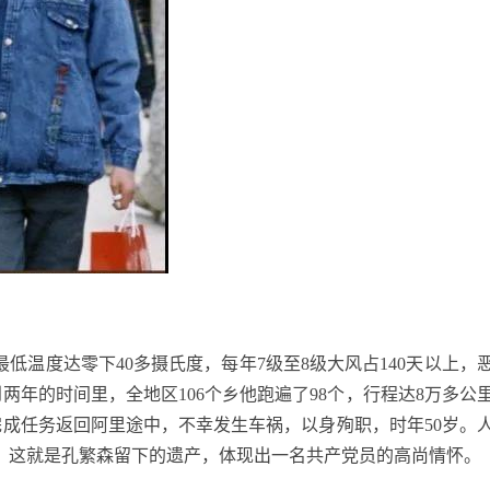
最低温度达零下
40
多摄氏度，每年
7
级至
8
级大风占
140
天以上，
到两年的时间里，全地区
106
个乡他跑遍了
98
个，行程达
8
万多公
完成任务返回阿里途中，不幸发生车祸，以身殉职，时年
50
岁。
。这就是孔繁森留下的遗产，体现出一名共产党员的高尚情怀。