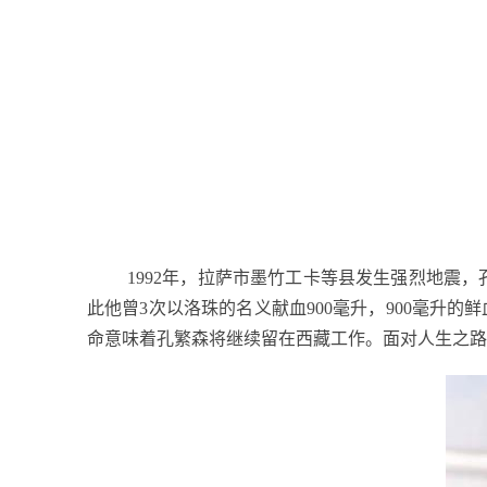
1992
年，拉萨市墨竹工卡等县发生强烈地震，
此他曾
3
次以洛珠的名义献血
900
毫升，
900
毫升的鲜
命意味着孔繁森将继续留在西藏工作。面对人生之路