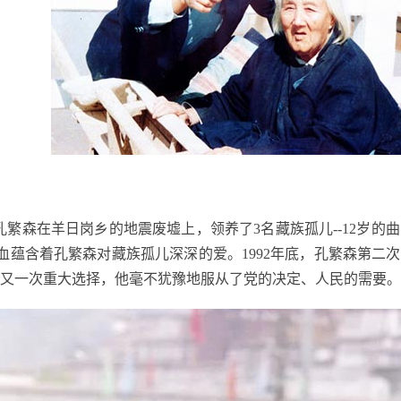
孔繁森在羊日岗乡的地震废墟上，领养了
3
名藏族孤儿
--12
岁的曲
血蕴含着孔繁森对藏族孤儿深深的爱。
1992
年底，孔繁森第二次
又一次重大选择，他毫不犹豫地服从了党的决定、人民的需要。