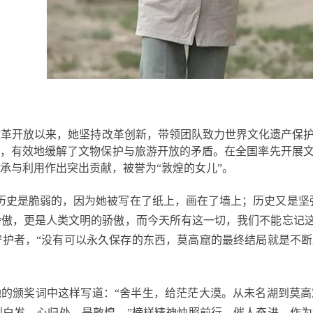
改革开放以来，她坚持改革创新，带领团队致力世界文化遗产保
式，有效地缓解了文物保护与旅游开放的矛盾。在全国率先开展
承与利用作出突出贡献，被誉为“敦煌的女儿”。
历史是脆弱的，因为她被写在了纸上，画在了墙上；历史又是坚
傲，更是人类文明的骄傲，而今天所有这一切，我们不能忘记这
守护者，“没有可以永久保存的东西，莫高窟的最终结局就是不
她的颁奖词中这样写道：“舍半生，给茫茫大漠。从未名湖到莫
到白发。心归处，是敦煌。”榜样精神烛照前行，催人奋进。作