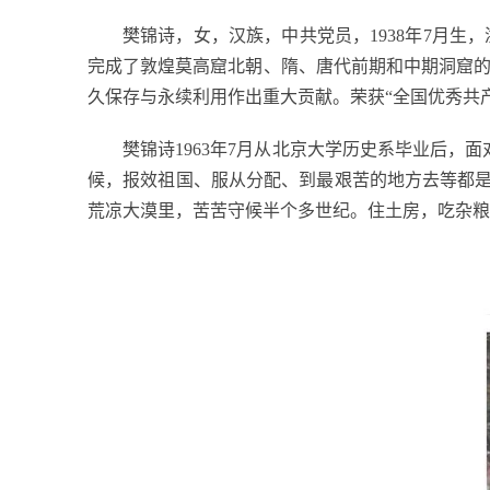
樊锦诗，女，汉族，中共党员，
1938
年
7
月生，
完成了敦煌莫高窟北朝、隋、唐代前期和中期洞窟
久保存与永续利用作出重大贡献。荣获“全国优秀共产
樊锦诗
1963
年
7
月从北京大学历史系毕业后，面
候，报效祖国、服从分配、到最艰苦的地方去等都是
荒凉大漠里，苦苦守候半个多世纪。住土房，吃杂粮