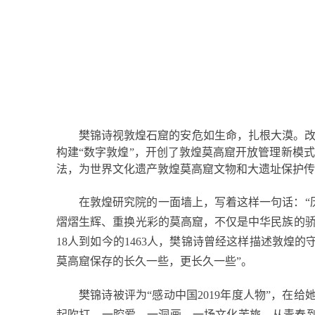
樊锦诗视敦煌石窟的安危如生命，扎根大漠。
构建“数字敦煌”，开创了敦煌莫高窟开放管理新模
法，为世界文化遗产敦煌莫高窟文物和大遗址保护传
在敦煌研究院的一面墙上，写着这样一句话：“
熠熠生辉、重换光彩的莫高窟，不仅是中华民族的骄
18
人到如今的
1463
人，樊锦诗曾经这样描述敦煌的
莫高窟保存的长久一些，更长久一些”。
樊锦诗被评为“感动中国
2019
年度人物”，在给
起吹打。一腔爱，一洞画，一场文化苦旅，从青春