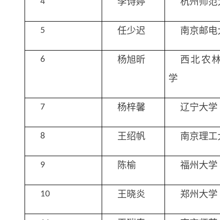
李诗婷
杭州师范
4
任少迟
南京邮电
5
杨旭昕
西北农
6
学
杨梓馨
辽宁大学
7
王绍帆
南京理工
8
陈榆
福州大学
9
王晓炎
郑州大学
10